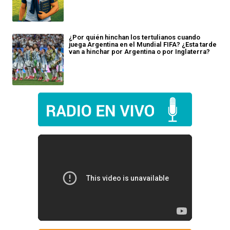
¿Por quién hinchan los tertulianos cuando
juega Argentina en el Mundial FIFA? ¿Esta tarde
van a hinchar por Argentina o por Inglaterra?