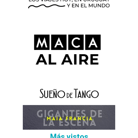
Más vistos