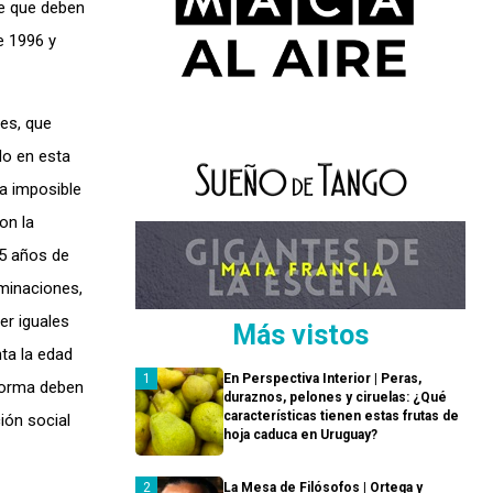
ce que deben
e 1996 y
es, que
do en esta
a imposible
on la
15 años de
iminaciones,
er iguales
Más vistos
ta la edad
En Perspectiva Interior | Peras,
eforma deben
duraznos, pelones y ciruelas: ¿Qué
características tienen estas frutas de
ión social
hoja caduca en Uruguay?
La Mesa de Filósofos | Ortega y