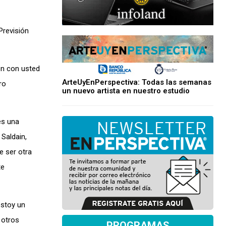
Previsión
ón con usted
ArteUyEnPerspectiva: Todas las semanas
ro
un nuevo artista en nuestro estudio
es una
 Saldain,
e ser otra
te
estoy un
 otros
PROGRAMAS