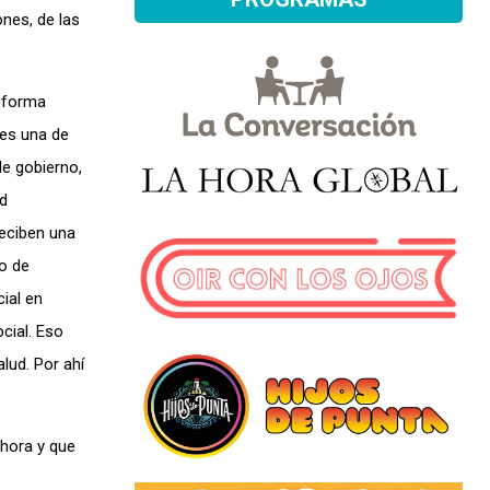
nes, de las
reforma
 es una de
de gobierno,
ud
reciben una
io de
cial en
cial. Eso
lud. Por ahí
ahora y que