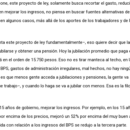
 este proyecto de ley, solamente busca recortar el gasto, reducir
 en mejorar los ingresos, no piensa en buscar fuentes alternativas d
 algunos casos, más allá de los aportes de los trabajadores y de 
ta este proyecto de ley fundamentalmente–, eso quiere decir que la
ilarse y obtener una pensión. Hoy la jubilación promedio que paga 
tá en el orden de 15.750 pesos. Eso no es tirar manteca al techo, en
 BPS, gastos de administración irregulares, mal hechos, no hay ningú
r es que menos gente acceda a jubilaciones y pensiones, la gente va 
 trabajo–, y cuando lo haga se va a jubilar con menos. Esa es la fil
5 años de gobierno, mejorar los ingresos. Por ejemplo, en los 15 a
 por encima de los precios, mejoró un 52 % por encima del muy bue
ida con relación a los ingresos del BPS se redujo a la tercera parte.