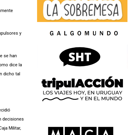
camente
mpulsores y
ue se han
como dice la
n dicho tal
ecidió
on decisiones
aja Militar,