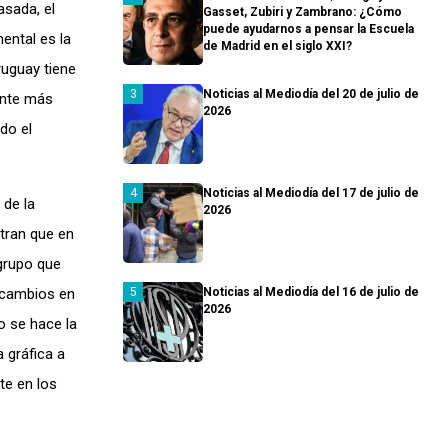
asada, el
Gasset, Zubiri y Zambrano: ¿Cómo
puede ayudarnos a pensar la Escuela
ental es la
de Madrid en el siglo XXI?
ruguay tiene
Noticias al Mediodía del 20 de julio de
ante más
2026
do el
Noticias al Mediodía del 17 de julio de
 de la
2026
tran que en
 grupo que
 cambios en
Noticias al Mediodía del 16 de julio de
2026
o se hace la
 gráfica a
te en los