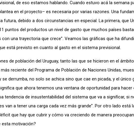
evisional, de eso estamos hablando. Cuando estuvo acá la semana p
 plantea en el proyecto– es necesaria por varias razones. Una fundam
 la futura, debido a dos circunstancias en especial. La primera, que U
de 11 puntos del productos un nivel de gasto que muchos países bast
con una trayectoria que crece”. Veamos las gráficas que ha difundi
ue está previsto en cuanto al gasto en el sistema previsional.
nes de población del Uruguay, tanto las que se hicieron en el ámbito
 más reciente del Programa de Población de Naciones Unidas, mues
y se derrumba, no solo se achica sino que cae en picada, y el único
significa que ahora tenemos una ventana de oportunidad para hacer
 tendencia de insustentabilidad del sistema que va a significar, si n
 van a tener una carga cada vez más grande”. Por otro lado está la
 déficit que hay que cubrir y cómo va creciendo de manera preocupan
e esta motivación?