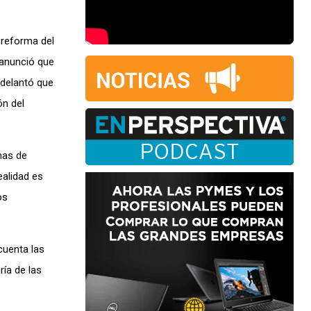
 reforma del
, anunció que
adelantó que
ón del
mas de
ealidad es
os
cuenta las
ría de las