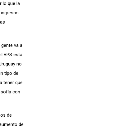
 lo que la
e ingresos
las
 gente va a
el BPS está
 Uruguay no
n tipo de
a tener que
osofía con
ños de
n aumento de