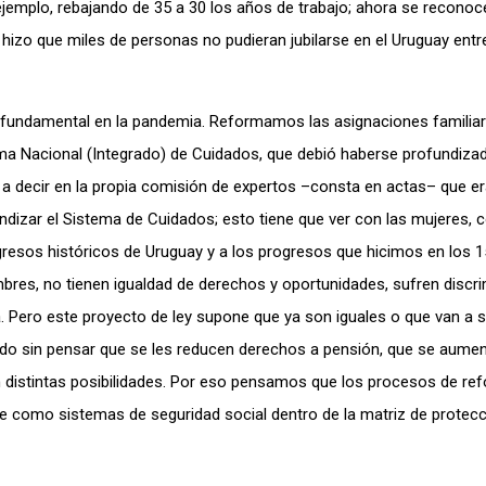
ejemplo, rebajando de 35 a 30 los años de trabajo; ahora se recono
hizo que miles de personas no pudieran jubilarse en el Uruguay entr
fundamental en la pandemia. Reformamos las asignaciones familiar
ma Nacional (Integrado) de Cuidados, que debió haberse profundiza
a decir en la propia comisión de expertos –consta en actas– que er
ndizar el Sistema de Cuidados; esto tiene que ver con las mujeres, c
resos históricos de Uruguay y a los progresos que hicimos en los 
mbres, no tienen igualdad de derechos y oportunidades, sufren discr
. Pero este proyecto de ley supone que ya son iguales o que van a s
ido sin pensar que se les reducen derechos a pensión, que se aumen
en distintas posibilidades. Por eso pensamos que los procesos de r
e como sistemas de seguridad social dentro de la matriz de protecc