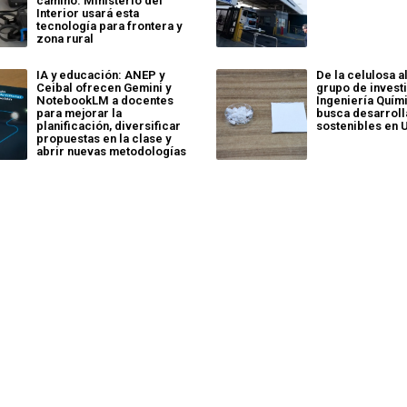
camino: Ministerio del
Interior usará esta
tecnología para frontera y
zona rural
IA y educación: ANEP y
De la celulosa al
Ceibal ofrecen Gemini y
grupo de invest
NotebookLM a docentes
Ingeniería Quím
para mejorar la
busca desarroll
planificación, diversificar
sostenibles en 
propuestas en la clase y
abrir nuevas metodologías