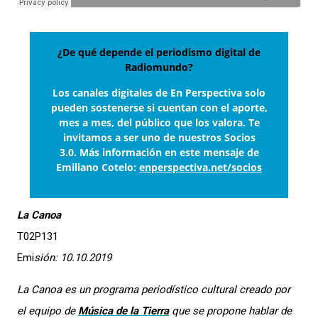
¿De qué depende el periodismo digital de
Radiomundo?
Los canales digitales de En Perspectiva solo
pueden sostenerse si cuentan con el aporte,
mes a mes, del público que los valora. Te
invitamos a ser uno de nuestros Socios
3.0. Más información en este mensaje de
Emiliano Cotelo:
enperspectiva.net/socios
La Canoa
T02P131
Emi
sión: 10.10.2019
La Canoa
es un programa periodístico cultural creado por
el equipo de
Música de la Tierra
que se propone hablar de