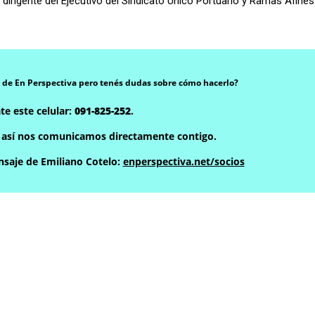
rigente del Ejecutivo del Sindicato Único Portuario y Ramas Afines
 de En Perspectiva pero tenés dudas sobre cómo hacerlo?
te este celular:
091-825-252
.
, así nos comunicamos directamente contigo.
saje de Emiliano Cotelo:
enperspectiva.net/socios