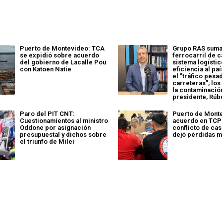
Puerto de Montevideo: TCA
Grupo RAS suma
se expidió sobre acuerdo
ferrocarril de c
del gobierno de Lacalle Pou
sistema logísti
con Katoen Natie
eficiencia al paí
el "tráfico pesa
carreteras”, los
la contaminación
presidente, Rúb
Paro del PIT CNT:
Puerto de Mont
Cuestionamientos al ministro
acuerdo en TCP
Oddone por asignación
conflicto de ca
presupuestal y dichos sobre
dejó pérdidas m
el triunfo de Milei