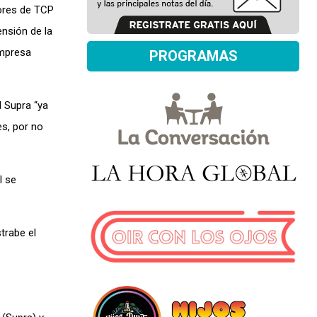
dores de TCP
nsión de la
empresa
PROGRAMAS
l Supra “ya
es, por no
l se
trabe el