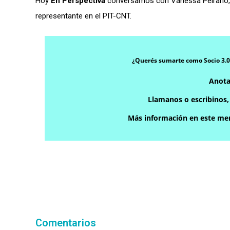
Hoy
En Perspectiva
conversamos con Vanessa Peirano, di
representante en el PIT-CNT.
¿Querés sumarte como Socio 3.0
Anota
Llamanos o escribinos
Más información en este men
Comentarios