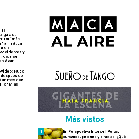
 el
arga a su
co: Da “más
s” al reducir
do en
 accidentes y
, dice su
en Azar
evideo: Hubo
 después de
si un mes que
illonarias
Más vistos
En Perspectiva Interior | Peras,
duraznos, pelones y ciruelas: ¿Qué