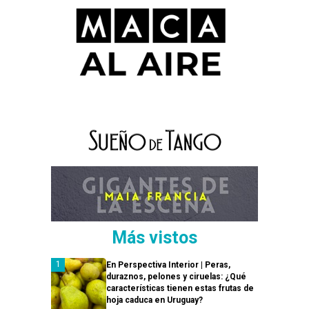
Más vistos
En Perspectiva Interior | Peras,
duraznos, pelones y ciruelas: ¿Qué
características tienen estas frutas de
hoja caduca en Uruguay?