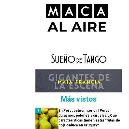
Más vistos
En Perspectiva Interior | Peras,
duraznos, pelones y ciruelas: ¿Qué
características tienen estas frutas de
hoja caduca en Uruguay?