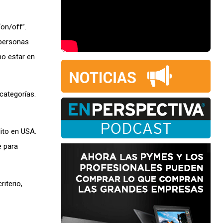
on/off”.
 personas
no estar en
categorías.
dito en USA.
e para
iterio,