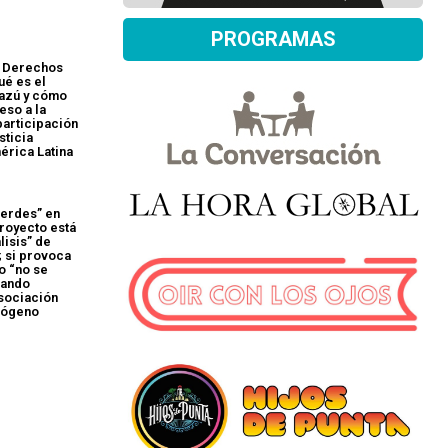
PROGRAMAS
| Derechos
ué es el
azú y cómo
eso a la
participación
sticia
érica Latina
verdes” en
royecto está
lisis” de
; si provoca
o “no se
nando
Asociación
rógeno