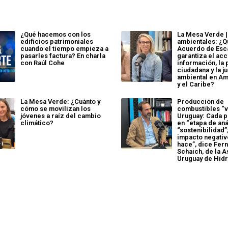
¿Qué hacemos con los
La Mesa Verde 
edificios patrimoniales
ambientales: ¿Q
cuando el tiempo empieza a
Acuerdo de Esc
pasarles factura? En charla
garantiza el acc
con Raúl Cohe
información, la 
ciudadana y la ju
ambiental en Am
y el Caribe?
La Mesa Verde: ¿Cuánto y
Producción de
cómo se movilizan los
combustibles “
jóvenes a raíz del cambio
Uruguay: Cada p
climático?
en “etapa de aná
“sostenibilidad”
impacto negativ
hace”, dice Fer
Schaich, de la 
Uruguay de Hid