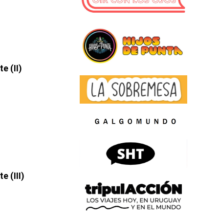
e (II)
 (III)