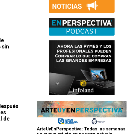
de
 sin
 después
nes
l de
ArteUyEnPerspectiva: Todas las semanas