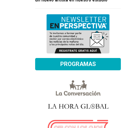
un nuevo artista en nuestro estudio
PROGRAMAS