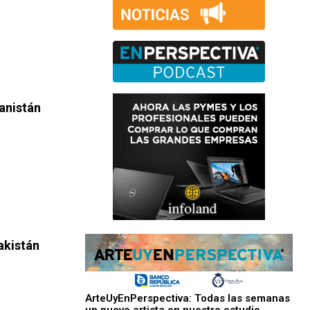
ganistán
akistán
ArteUyEnPerspectiva: Todas las semanas