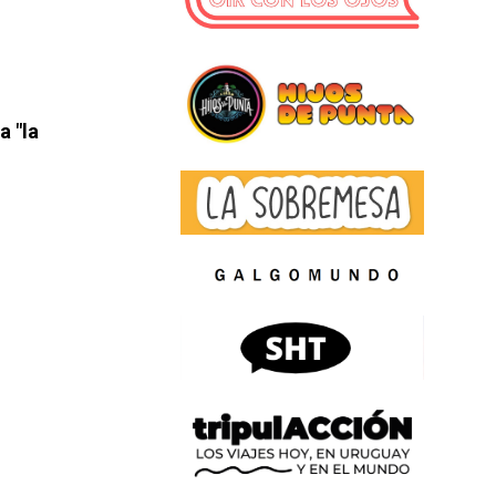
 a
"la