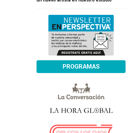
un nuevo artista en nuestro estudio
PROGRAMAS