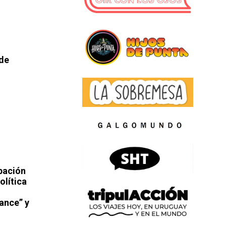
 de
bación
olítica
vance” y