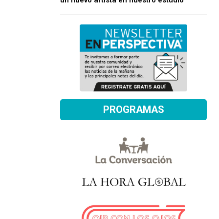
un nuevo artista en nuestro estudio
PROGRAMAS