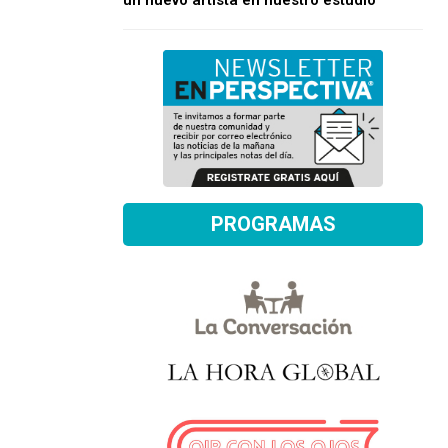
un nuevo artista en nuestro estudio
PROGRAMAS