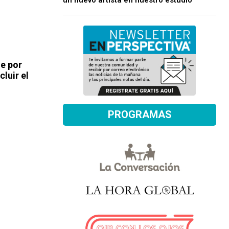
un nuevo artista en nuestro estudio
ue por
luir el
PROGRAMAS