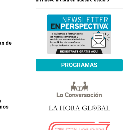
un nuevo artista en nuestro estudio
an de
PROGRAMAS
n
 nos