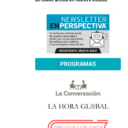
un nuevo artista en nuestro estudio
PROGRAMAS