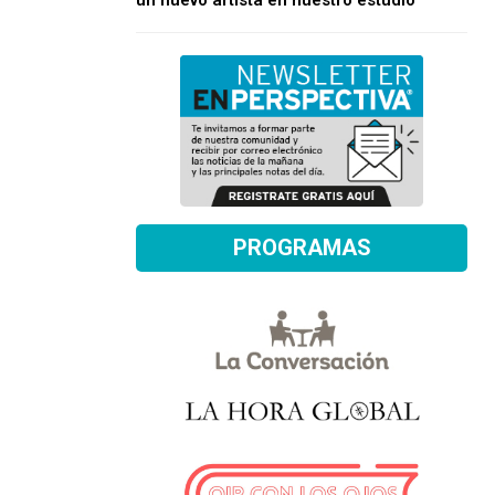
un nuevo artista en nuestro estudio
PROGRAMAS