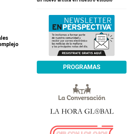
un nuevo artista en nuestro estudio
ales
complejo
PROGRAMAS