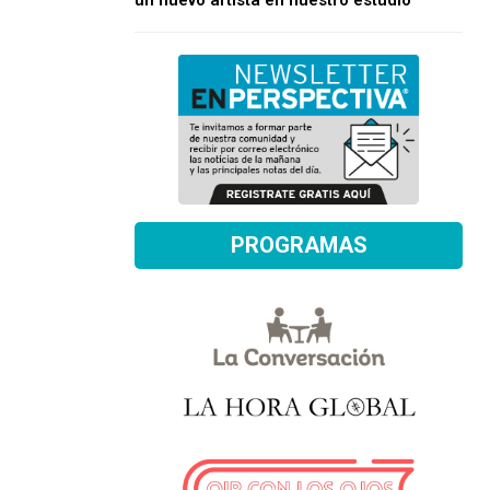
un nuevo artista en nuestro estudio
PROGRAMAS