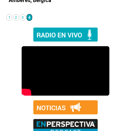
Amberes, Bélgica
1
2
3
4