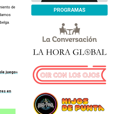
miento de
PROGRAMAS
odamos
belga.
ble juego»
ores en