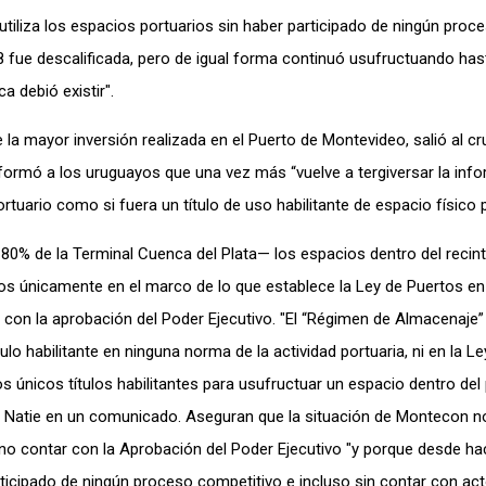
liza los espacios portuarios sin haber participado de ningún proc
8 fue descalificada, pero de igual forma continuó usufructuando has
a debió existir".
 la mayor inversión realizada en el Puerto de Montevideo, salió al cr
ormó a los uruguayos que una vez más “vuelve a tergiversar la inf
ortuario como si fuera un título de uso habilitante de espacio físico p
0% de la Terminal Cuenca del Plata— los espacios dentro del recint
dos únicamente en el marco de lo que establece la Ley de Puertos en
s con la aprobación del Poder Ejecutivo. "El “Régimen de Almacenaje”
o habilitante en ninguna norma de la actividad portuaria, ni en la Le
s únicos títulos habilitantes para usufructuar un espacio dentro del 
n Natie en un comunicado. Aseguran que la situación de Montecon n
o contar con la Aprobación del Poder Ejecutivo "y porque desde h
rticipado de ningún proceso competitivo e incluso sin contar con ac