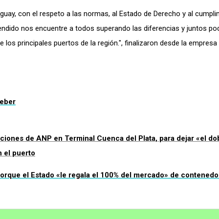
uay, con el respeto a las normas, al Estado de Derecho y al cumpli
ndido nos encuentre a todos superando las diferencias y juntos p
los principales puertos de la región.", finalizaron desde la empresa 
Heber
ciones de ANP en Terminal Cuenca del Plata, para dejar «el do
n el puerto
 porque el Estado «le regala el 100% del mercado» de contened