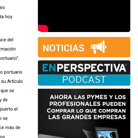
eso
ta hoy
uce del
ormación
ortuario".
o portuario
 su Artículo
 que se
y de
puerto el
o se
ace más de
tos