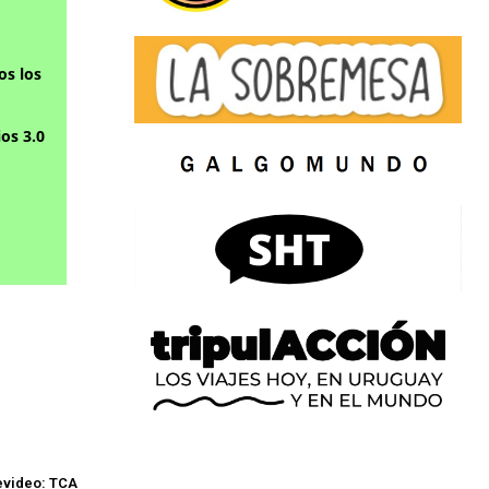
os los
os 3.0
evideo: TCA