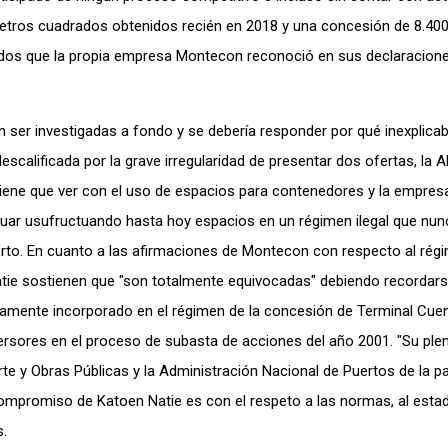
metros cuadrados obtenidos recién en 2018 y una concesión de 8.40
dos que la propia empresa Montecon reconoció en sus declaracione
n ser investigadas a fondo y se debería responder por qué inexplic
scalificada por la grave irregularidad de presentar dos ofertas, la 
 tiene que ver con el uso de espacios para contenedores y la empres
tinuar usufructuando hasta hoy espacios en un régimen ilegal que nu
erto. En cuanto a las afirmaciones de Montecon con respecto al rég
tie sostienen que "son totalmente equivocadas" debiendo recordars
amente incorporado en el régimen de la concesión de Terminal Cuen
versores en el proceso de subasta de acciones del año 2001. "Su ple
rte y Obras Públicas y la Administración Nacional de Puertos de la 
compromiso de Katoen Natie es con el respeto a las normas, al esta
.