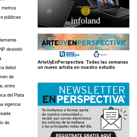
0 metros
s públicas
ablemente
ANP desistió
a
ArteUyEnPerspectiva: Todas las semanas
un nuevo artista en nuestro estudio
nca debió
imen de
e, entre
ca del Plata
na vigencia
pasada
do de