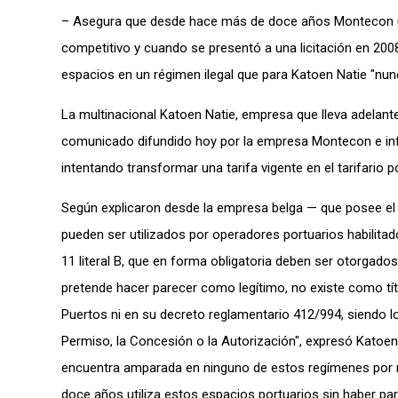
– Asegura que desde hace más de doce años Montecon uti
competitivo y cuando se presentó a una licitación en 200
espacios en un régimen ilegal que para Katoen Natie "nunc
La multinacional Katoen Natie, empresa que lleva adelante
comunicado difundido hoy por la empresa Montecon e inf
intentando transformar una tarifa vigente en el tarifario p
Según explicaron desde la empresa belga — que posee el 8
pueden ser utilizados por operadores portuarios habilita
11 literal B, que en forma obligatoria deben ser otorgado
pretende hacer parecer como legítimo, no existe como títul
Puertos ni en su decreto reglamentario 412/994, siendo lo
Permiso, la Concesión o la Autorización", expresó Katoe
encuentra amparada en ninguno de estos regímenes por n
doce años utiliza estos espacios portuarios sin haber pa