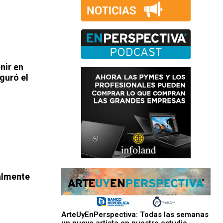
nir en
guró el
almente
ArteUyEnPerspectiva: Todas las semanas