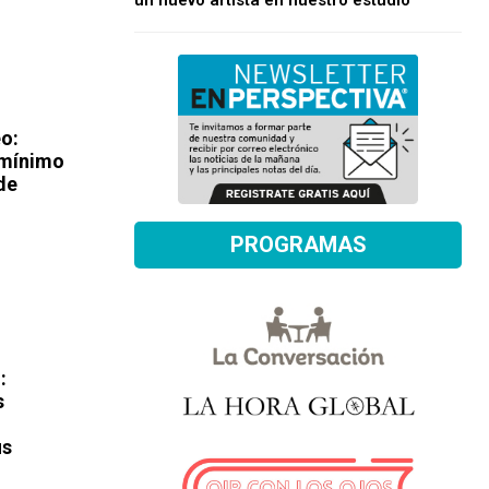
un nuevo artista en nuestro estudio
eo:
á mínimo
de
PROGRAMAS
:
s
us