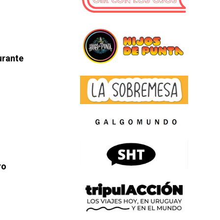
urante
ro