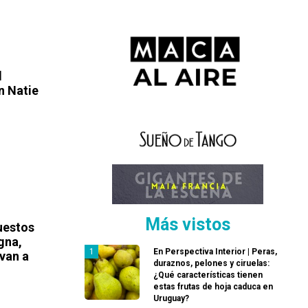
l
n Natie
Más vistos
uestos
gna,
En Perspectiva Interior | Peras,
 van a
duraznos, pelones y ciruelas:
¿Qué características tienen
estas frutas de hoja caduca en
Uruguay?