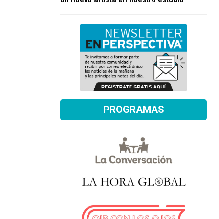
un nuevo artista en nuestro estudio
PROGRAMAS