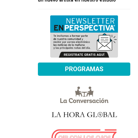
un nuevo artista en nuestro estudio
PROGRAMAS