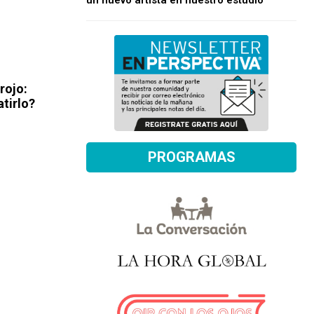
un nuevo artista en nuestro estudio
rojo:
tirlo?
PROGRAMAS