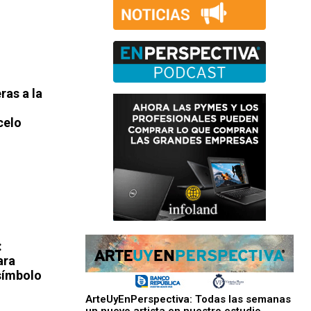
ras a la
celo
:
ara
 símbolo
ArteUyEnPerspectiva: Todas las semanas