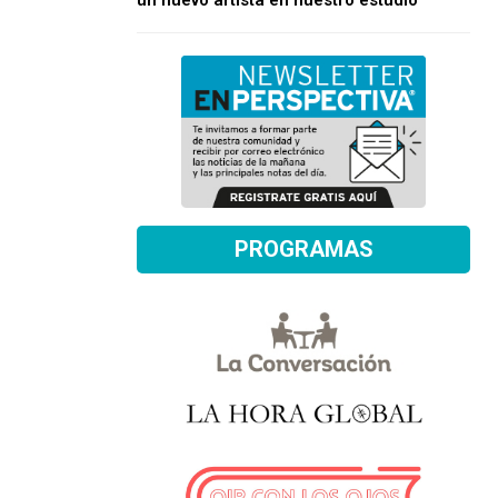
un nuevo artista en nuestro estudio
PROGRAMAS