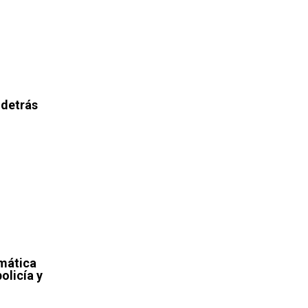
 detrás
emática
policía y