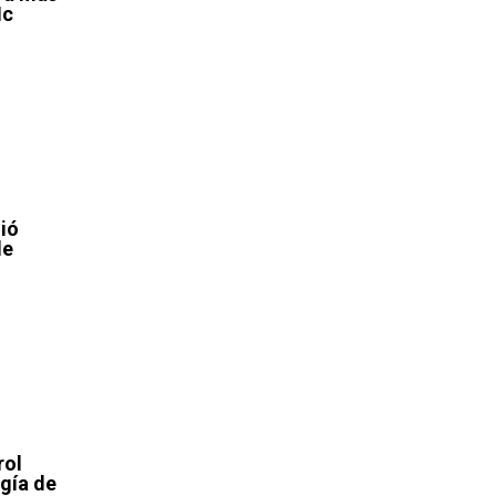
Mc
n
ió
de
rol
gía de