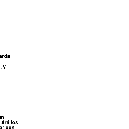
arda
, y
en
uirá los
iar con