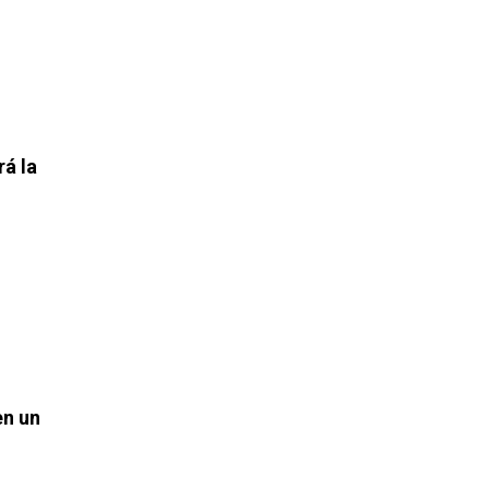
rá la
en un