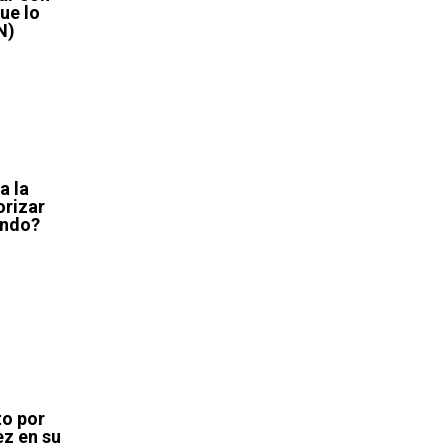
ue lo
N)
a la
orizar
fundo?
to por
ez en su