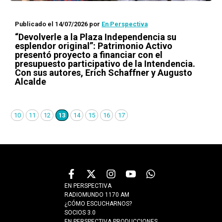
Publicado el 14/07/2026
por
En Perspectiva
“Devolverle a la Plaza Independencia su
esplendor original”: Patrimonio Activo
presentó proyecto a financiar con el
presupuesto participativo de la Intendencia.
Con sus autores, Erich Schaffner y Augusto
Alcalde
10
11
12
13
14
15
16
17
EN PERSPECTIVA
RADIOMUNDO 1170 AM
¿CÓMO ESCUCHARNOS?
SOCIOS 3.0
EN PERSPECTIVA PRODUCCIONES