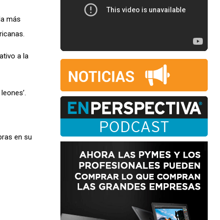
 la más
ricanas.
ativo a la
 leones’.
bras en su