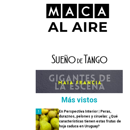
Más vistos
En Perspectiva Interior | Peras,
duraznos, pelones y ciruelas: ¿Qué
características tienen estas frutas de
hoja caduca en Uruguay?