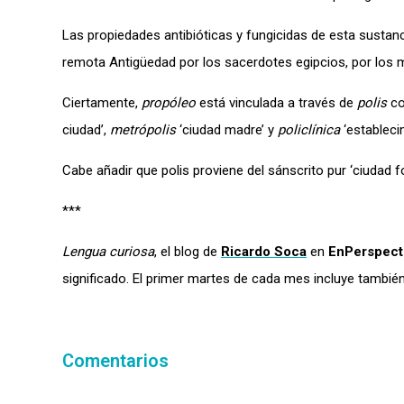
Las propiedades antibióticas y fungicidas de esta sustan
remota Antigüedad por los sacerdotes egipcios, por los 
Ciertamente,
propóleo
está vinculada a través de
polis
co
ciudad’,
metrópolis
‘ciudad madre’ y
policlínica
‘estableci
Cabe añadir que polis proviene del sánscrito pur ‘ciudad f
***
Lengua curiosa
, el blog de
Ricardo Soca
en
EnPerspecti
significado. El primer martes de cada mes incluye tambi
Comentarios