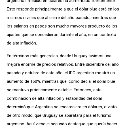
argentinos medido en dólares ha aumentado
fuertemente.
Esto responde principalmente a que el dólar blue
está en los
mismos niveles que
al cierre del
año pasado
, mien
tras que
los salarios en pesos son mucho mayores producto de los
ajustes que se concedieron durante el año, en un contexto
de alta inflación
.
En términos más generales,
desde Uruguay
tuvimos una
mejora enorme de precios relativos.
E
ntre diciembre del año
pasado y octubre de este año,
el
IPC
argentino
mostró un
aumento de
160
%
, mientras que
,
como decía
, el dólar blue
se mantuvo prácticamente estable.
Entonces, esta
combinación de alta inflación y estabilidad del
dólar
determinó que
Argentina se encareciera
en dólares, o visto
de otro modo, que
Uruguay
se
abaratara
para el turismo
argentino
.
Aquí viene el segundo destaque que quería hacer: