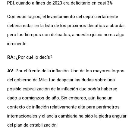
PBI
, cuando a fines de 2023 era deficitario en casi 3%.
Con esos logros, el levantamiento del cepo ciertamente
debería estar en la lista de los
próximos
desafíos a abordar
,
pero
los
tiempos
son
delicados
,
a nuestro juicio no es algo
inminente.
RA
:
¿
Por qué lo decís?
AV:
Por el frente de la inflación.
U
no de los mayores logros
del gobierno de Milei fue despejar las dudas sobre una
posible espiralización de la inflación que podría haberse
dado a
comienzos
de año
. Sin embargo,
aún tiene un
contexto de infla
ción
relativamente alta para
parámetros
internacionales y
el ancla cambiaria ha sido la piedra angular
de
l plan de
estabilización.