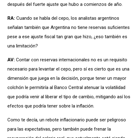
después del fuerte ajuste que hu
b
o
a comienzos de año
.
RA:
Cuando se habla del cepo, l
os analistas argentinos
señal
an
también que Argentina no tiene reservas suficientes
pese a ese ajuste fiscal tan gran que hiz
o, ¿
es
o también es
una limitación?
A
V
:
Contar
con reservas
internacionales
no es un requisito
necesario para levantar el cepo,
pero
s
í
es cierto que
es una
dimensión que juega en la decisión
,
porque tener un
mayor
colchón
le permitiría al Banco Central atenuar la volatilidad
que podría
venir al
liberar el tipo de cambio
, mitigando así
los
efectos que podría tener sobre la inflación.
Como te decía, un rebote inflacionario puede ser peligroso
para las expectativas, pero también puede frenar la