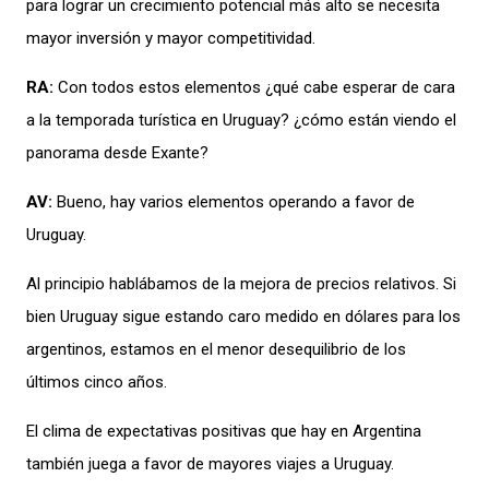
p
ara lograr un crecimiento potencial más alto
se necesita
mayor
inversión y
mayor
competitividad.
RA:
Con todos estos elementos
¿q
ué
cabe esperar
de cara
a la temporada turística
en Uruguay
?
¿cómo están viendo el
panorama desde Exante
?
AV:
Bueno, hay varios elementos operando a favor de
Uruguay
.
Al principio
hablábamos
de la mejora de
precios
relativos
.
Si
bien
Uruguay sigue
estando caro
medido
en dólares
para los
argentinos,
estamos en el menor desequilibrio de los
últimos
cinco años.
El clima de expectativas positivas
que hay en Argentina
también juega a favor de mayores viajes a Uruguay.