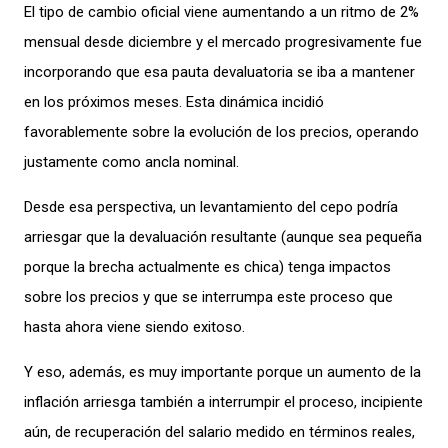
El tipo de cambio oficial viene aumentando a un ritmo de 2%
mensual
des
de diciembre
y el mercado progresivamente fue
incorporando que esa pauta devaluatoria se iba a mantener
en los próximos meses. Esta dinámica incidió
favorablemente sobre la evolución de los precios
, operando
justamente como ancla
nominal
.
Desde esa perspectiva, un levantamiento del cepo
podría
arrie
s
g
a
r
que la devaluación resultante (aunque sea pequeña
porque la brecha actualmente es chica
) tenga impactos
sobre los precios
y que
se
interrumpa este proceso que
hasta ahora viene siendo exitoso.
Y eso, ademá
s, es muy importante porque un aumento de la
inflación arriesga también a
interrumpir
el proceso
,
incipiente
a
ú
n, de recuperación del salario
medido en términos reales,