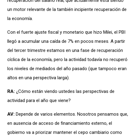
recuperación del salario real, que actualmente
está
siendo
un motor relevante de la también incipiente recuperación de
la economía.
Con el
fuerte ajuste fiscal y monetario que hizo
Milei
, el
PBI
llegó a
acumular
una ca
í
da de 7% en pocos meses.
A
partir
d
el tercer trimestre e
stamos en una fase de recuperación
cíclica
de la economía, pero
la actividad
todavía
no recuperó
los niveles de mediados del año pasado (que tampoco eran
altos en una perspectiva larga).
RA:
¿Cómo están viendo ustedes las perspectivas de
actividad para el año que viene?
AV
:
Depende
de varios elementos
.
Nosotros pensamos que,
en ausencia de acceso
de
financiamiento externo
, el
gobierno
va a
priorizar
mantener el cepo cambiario como