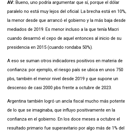
AV
:
Bueno, u
no
podría argumentar que sí
,
porque el dólar
paralelo no está muy lejos del oficial.
L
a brecha es
tá en 10%,
la menor desde que arrancó el gobierno y la más baja desde
mediados de 2019
.
Es
menor
incluso
a la que tenía Macri
cuando desarmó el cepo de
aquel
entonces al inicio de su
presidencia
en 2015 (
cuando
rondaba
50%)
.
A eso se suman
otros indicadores positivos en materia de
confianza
:
por
ejemplo,
el
riesgo país se ubica en
unos
750
pbs
, también el
menor nivel desde 2019 y
que
supone un
descenso
de
casi 2000 pbs
frente a
octubre de 2023
.
Argentina también logró un ancla fiscal mucho más potente
de lo que se imaginaba
,
que influyo positivamente en la
confianza
en el gobierno
. E
n los doce meses a octubre el
resultado primario fue superavitario por algo más de 1% del