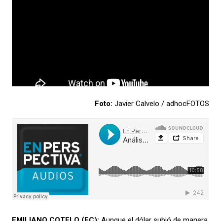
Foto:
Javier Calvelo / adhocFOTOS
EMILIANO COTELO
(EC):
Aunque e
l dólar subió
de manera