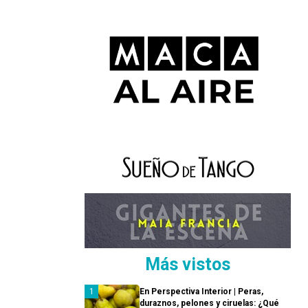
Más vistos
En Perspectiva Interior | Peras,
duraznos, pelones y ciruelas: ¿Qué