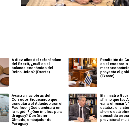
A diez años del referéndum
Rendición de Cu
del Brexit, ¿cuál es el
es el escenario
balance económico del
macroeconómic
Reino Unido? (Exante)
proyecta el gob
(Exante)
Avanzan las obras del
El ministro Gab
Corredor Bioceánico que
afirmó que las 
conectará el Atlántico con el
van a eliminar",
Pacífico: ¿Qué cambiará en
estatiza el siste
la región? ¿Qué implica para
ahorro está blin
Uruguay? Con Didier
consolida un e
Olmedo, embajador de
previsional mult
Paraguay