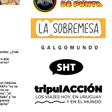
entas: ¿Cuál
o que
ierno?
riel Oddone
AFAPs "no se
 “no se
ma”, “el
dado” y “se
squema
ipilar”