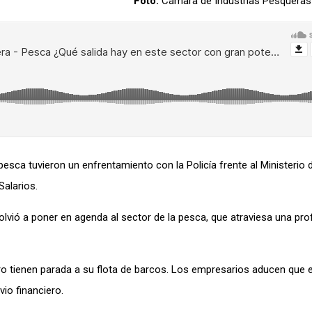
Foto:
Cámara de Industrias Pesqueras
a pesca tuvieron un enfrentamiento con la
P
olicía
frente al Ministerio 
alarios.
olvió a poner en agenda al sector de la pesca, que
atraviesa
una prof
o tienen
parada
a su flota de barcos. Los empresarios aducen que e
vio financiero.