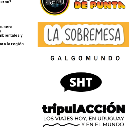
ierno?
supera
s
bientales y
n
ara la región