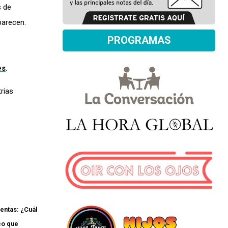
s de
parecen.
PROGRAMAS
es
.
rias
entas: ¿Cuál
o que