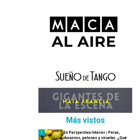
Más vistos
En Perspectiva Interior | Peras,
duraznos, pelones y ciruelas: ¿Qué