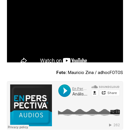
Foto:
Mauricio Zina / adhocFOTOS