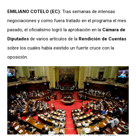
EMILIANO COTELO (EC):
Tras semanas de intensas
negociaciones
y como fuera
tratado en el p
rograma el mes
p
asad
o
, el oficialismo
logró la aprobac
ión
en la
Cámara de
Diputados
de
varios artículos de la
Rendición de Cue
ntas
sobre los cuales había
existido
un fuerte
cruce
con la
oposición.