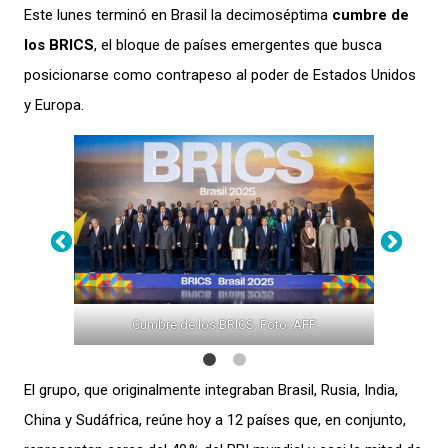
Este lunes terminó en Brasil la decimoséptima
cumbre de
los BRICS
, el bloque de países emergentes que busca
posicionarse como contrapeso al poder de Estados Unidos
y Europa.
 Foto:
Cumbre de los BRICS. Foto: AFP.
17° C
El grupo, que originalmente integraban Brasil, Rusia, India,
China y Sudáfrica, reúne hoy a 12 países que, en conjunto,