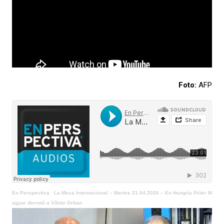
Foto:
AFP
En Perspectiva
·
La Mesa Internacional – Martes 21.04.2026 – En Hungría Péter M
agyar derrotó a Víktor Orban