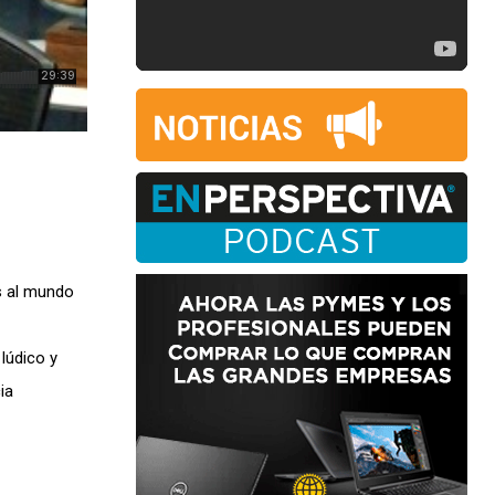
s al mundo
lúdico y
ia