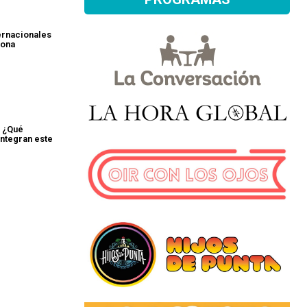
ernacionales
sona
: ¿Qué
integran este