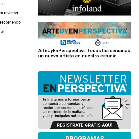
e al
a revistas
 recorriendo
del
ArteUyEnPerspectiva: Todas las semanas
un nuevo artista en nuestro estudio
PROGRAMAS