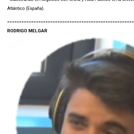
Atlántico (España).
=====================================================
RODRIGO MELGAR