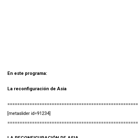
En este programa:
La reconfiguración de Asia
=====================================================
[metaslider id=91234]
=====================================================
LA RECONFIGURACIÓN DE ASIA