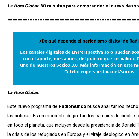
La Hora Global
: 60 minutos para comprender el nuevo deso
=====================================================
¿De qué depende el periodismo digital de Ra
Los canales digitales de En Perspectiva solo pueden so
con el aporte, mes a mes, del público que los valora. 
uno de nuestros Socios 3.0. Más información en este m
Cotelo:
enperspectiva.net/socios
La Hora Global
:
Este nuevo programa de
Radiomundo
busca analizar los hechos
las noticias. Es un momento de profundos cambios de índole soc
en todo el planeta, que incluyen desde la presidencia de Donald
la crisis de los refugiados en Europa y el viraje ideológico en Am