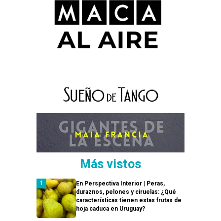
Más vistos
En Perspectiva Interior | Peras,
duraznos, pelones y ciruelas: ¿Qué
características tienen estas frutas de
hoja caduca en Uruguay?