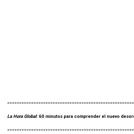
=====================================================
La Hora Global
: 60 minutos para comprender el nuevo deso
=====================================================