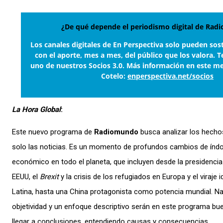
¿De qué depende el periodismo digital de Ra
Los canales digitales de En Perspectiva solo pueden sos
con el aporte, mes a mes, del público que los valora. T
uno de nuestros Socios 3.0. Más información en este m
Cotelo:
enperspectiva.net/socios
La Hora Global
:
Este nuevo programa de
Radiomundo
busca analizar los hechos
solo las noticias. Es un momento de profundos cambios de índole
económico en todo el planeta, que incluyen desde la presidenci
EEUU, el
Brexit
y la crisis de los refugiados en Europa y el viraje
Latina, hasta una China protagonista como potencia mundial. Nad
objetividad y un enfoque descriptivo serán en este programa bu
llegar a conclusiones, entendiendo causas y consecuencias.