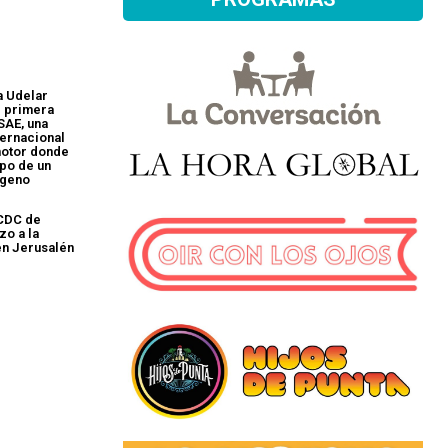
a Udelar
r primera
SAE, una
ernacional
motor donde
ipo de un
ógeno
 CDC de
zo a la
en Jerusalén