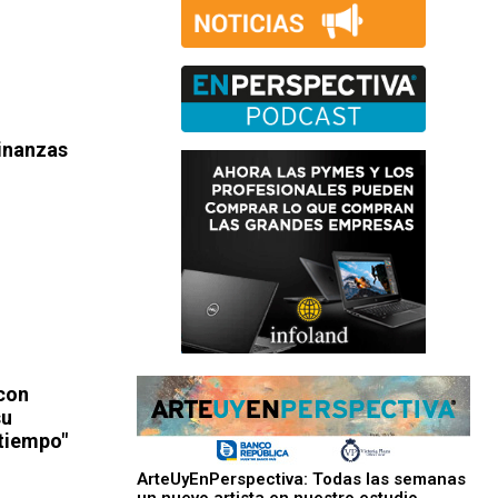
Finanzas
 con
su
 tiempo"
ArteUyEnPerspectiva: Todas las semanas