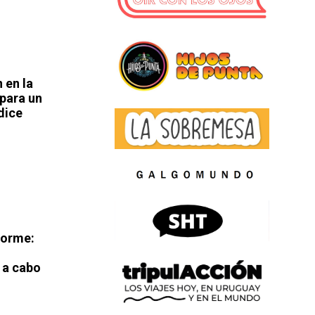
 en la
para un
dice
forme:
ó a cabo