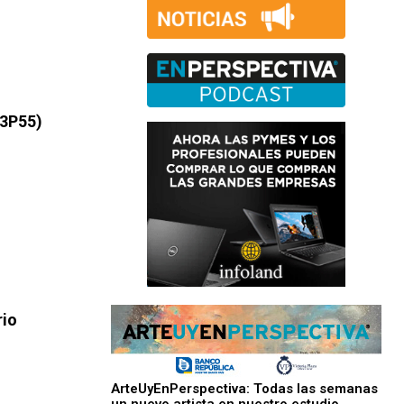
03P55)
rio
ArteUyEnPerspectiva: Todas las semanas