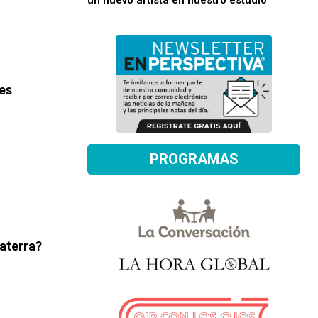
un nuevo artista en nuestro estudio
 es
PROGRAMAS
laterra?