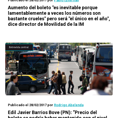
Publicado el 28/02/2017
por
Pablo Izmirlian
Aumento del boleto "es inevitable porque
lamentablemente a veces los números son
bastante crueles" pero será "el único en el año",
dice director de Movilidad de la IM
Publicado el 28/02/2017
por
Rodrigo Abelenda
Edil Javier Barrios Bove (PN): “Precio del
boleto se podría haber mantenido con el nivel