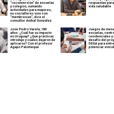
“reconversión" de escuelas
respuestas para
y colegios, sumando
vida saludable
actividades para mayores,
no con talleres sino con
“membresías”, dice el
consultor Aníbal González
José Pedro Varela, 180
Juegos de mesa
años: ¿Cuál fue su impacto
escuelas, centr
en Uruguay? ¿Qué prácticas
residenciales y 
introdujo y cuáles dejaron de
desafío del pro
aplicarse? Con el profesor
DEGA para entre
Agapo Palomeque
potenciar víncu