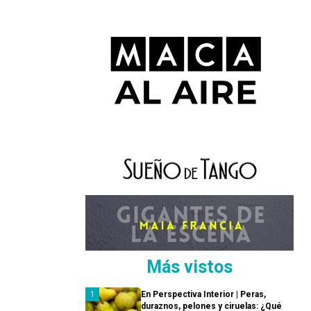
Más vistos
En Perspectiva Interior | Peras,
duraznos, pelones y ciruelas: ¿Qué