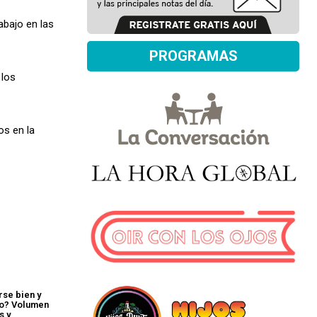
abajo en las
PROGRAMAS
 los
os en la
se bien y
nto? Volumen
s y