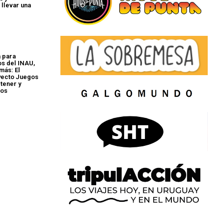
 llevar una
 para
os del INAU,
más: El
yecto Juegos
tener y
los