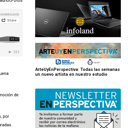
adhocFotos
ArteUyEnPerspectiva: Todas las semanas
buena
un nuevo artista en nuestro estudio
moción de
, por
uradas.