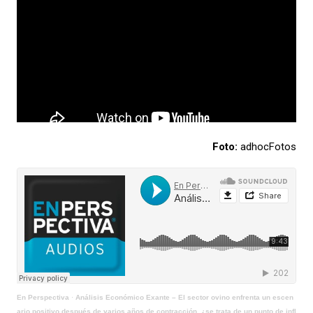
Foto:
adhocFotos
En Perspectiva
·
Análisis Económico Exante – El sector ovino enfrenta un escen
ario positivo después de varios años de contracción, ¿se trata de un punto de infl