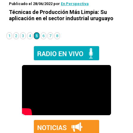
Publicado el 28/06/2022
por
En Perspectiva
Técnicas de Producción Más Limpia: Su
aplicación en el sector industrial uruguayo
1
2
3
4
5
6
7
8